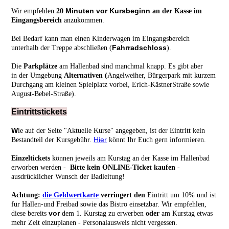
Minuten vor Kursbeginn
Wir empfehlen
20
an der Kasse im
Eingangsbereich
anzukommen.
Bei Bedarf kann man einen Kinderwagen im Eingangsbereich
Fahrradschloss
unterhalb der Treppe abschließen (
).
Die
Parkplätze
am Hallenbad sind manchmal knapp. Es gibt aber
in der Umgebung
Alternativen (
Angelweiher, Bürgerpark mit kurzem
Durchgang am kleinen Spielplatz vorbei, Erich-KästnerStraße sowie
August-Bebel-Straße).
Eintrittstickets
W
ie auf der Seite "Aktuelle Kurse" angegeben, ist der Eintritt kein
Hier
Bestandteil der Kursgebühr.
könnt Ihr Euch gern informieren.
Einzeltickets
können
jeweils am Kurstag an der Kasse im Hallenbad
erworben werden -
Bitte kein ONLINE-Ticket kaufen
-
ausdrücklicher Wunsch der Badleitung!
Achtung:
die
Geldwertkarte
verringert den
Eintritt um 10% und ist
für Hallen-und Freibad sowie das Bistro einsetzbar. Wir empfehlen,
vor
diese bereits
dem 1. Kurstag zu erwerben
oder
am Kurstag etwas
mehr Zeit einzuplanen - Personalausweis nicht vergessen.