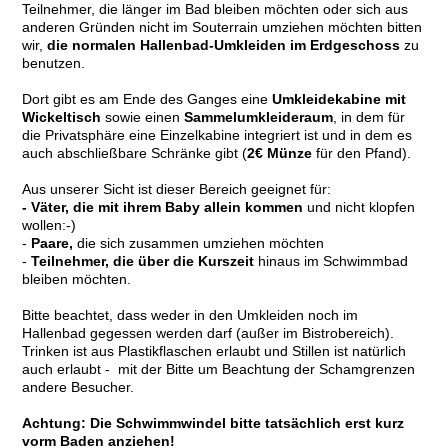
Teilnehmer, die länger im Bad bleiben möchten oder sich aus
anderen Gründen nicht im Souterrain umziehen möchten
bitten
wir,
die normalen Hallenbad-Umkleiden im Erdgeschoss
zu
benutzen.
Dort gibt es am Ende des Ganges eine
Umkleidekabine mit
Wickeltisch
sowie einen
Sammelumkleideraum
, in dem für
die Privatsphäre eine Einzelkabine integriert ist und in dem es
auch abschließbare Schränke gibt (
2€ Münze
für den Pfand).
Aus unserer Sicht ist dieser Bereich geeignet für:
- Väter
, die mit ihrem Baby allein kommen
und nicht klopfen
wollen:-)
-
Paare,
die sich zusammen umziehen möchten
-
Teilnehmer, die über die Kurszeit
hinaus im Schwimmbad
bleiben möchten.
Bitte beachtet, dass weder in den Umkleiden noch im
Hallenbad gegessen werden darf (außer im Bistrobereich).
Trinken ist aus Plastikflaschen erlaubt und Stillen ist natürlich
auch erlaubt - mit der Bitte um Beachtung der Schamgrenzen
andere Besucher.
Achtung: Die Schwimmwindel bitte tatsächlich erst kurz
vorm Baden anziehen!