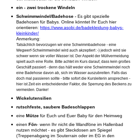
ein - zwei trockene Windeln
-
Schwimmwindel/Badehose
Es gibt spezielle
Badehosen für Babys. Online könntet Ihr Euch hier
orientieren:
https://www.asobi.de/badekleidung-babys-
kleinkinder/
Anmerkung:
Tatsächlich bevorzugen wir eine Schwimmbadehose - eine
Wegwerf-Schwimmwindel wird auch akzeptiert :-) jedoch wird sie
schwer wenn sie voller Wasser ist. Der Aspekt der Müllvermeidung
spielt auch eine Rolle. Bitte achtet im Kurs darauf, dass kein großes
Geschäft passiert - denn das hält weder eine Schwimmwindel noch
eine Badehose davon ab, sich im Wasser auszubreiten. Falls das
doch mal passieren sollte - bitte sofort die Kursleiterin ansprechen -
hier ist Zeit ein entscheidender Faktor, die Sperrung des Beckens zu
vermeiden. Danke!
Wickelutensilien
rutschfeste, saubere Badeschlappen
eine
Mütze
für Euch und Euer Baby für den Heimweg
einen
Fön
-
wenn Ihr nicht die Wandföne im Hallenbad
nutzen möchtet - es gibt Steckdosen am Spiegel
(Treppenabgang im Souterrain oder im EG in den