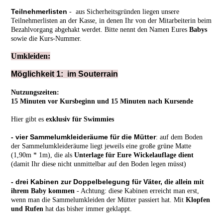
Teilnehmerlisten
- aus Sicherheitsgründen liegen unsere
Teilnehmerlisten an der Kasse, in denen Ihr von der Mitarbeiterin beim
Bezahlvorgang abgehakt werdet. Bitte nennt den Namen Eures
Babys
sowie die Kurs-Nummer.
Umkleiden:
Möglichkeit 1: im Souterrain
Nutzungszeiten:
15 Minuten vor Kursbeginn und 15 Minuten nach Kursende
Hier gibt es
exklusiv für Swimmies
- vier
Sammelumkleideräume für die
Mütter
: auf dem Boden
der Sammelumkleideräume liegt jeweils eine große grüne Matte
(1,90m * 1m), die als
Unterlage für Eure Wickelauflage dient
(damit Ihr diese nicht unmittelbar auf den Boden legen müsst)
- drei
K
abinen zur Doppelbelegung für Väter,
die allein mit
ihrem Baby kommen
- Achtung: diese Kabinen erreicht man erst,
wenn man die Sammelumkleiden der Mütter passiert hat. Mit
Klopfen
und Rufen
hat das bisher immer geklappt.