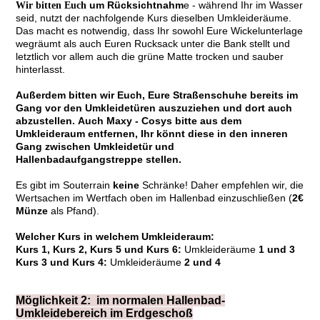
um
Rücksichtnahm
e - während Ihr im Wasser
Wir bitten Euch
seid, nutzt der nachfolgende Kurs dieselben Umkleideräume.
Das macht es notwendig, dass Ihr sowohl Eure Wickelunterlage
wegräumt als auch Euren Rucksack unter die Bank stellt und
letztlich vor allem auch die grüne Matte trocken und sauber
hinterlasst.
Außerdem bitten wir Euch, Eure Straßenschuhe bereits im
Gang vor den Umkleidetüren auszuziehen und dort auch
abzustellen. Auch Maxy - Cosys bitte aus dem
Umkleideraum entfernen, Ihr könnt diese in den inneren
Gang zwischen Umkleidetür und
Hallenbadaufgangstreppe stellen.
Es gibt im Souterrain
keine
Schränke! Daher empfehlen wir, die
Wertsachen im Wertfach oben im Hallenbad einzuschließen (
2€
Münze
als Pfand).
Welcher Kurs in welchem Umkleideraum:
Kurs 1, Kurs 2, Kurs 5 und Kurs 6:
Umkleideräume
1 und 3
Kurs 3 und Kurs 4:
Umkleideräume
2 und 4
Möglichkeit 2: im normalen Hallenbad-
Umkleidebereich im Erdgeschoß