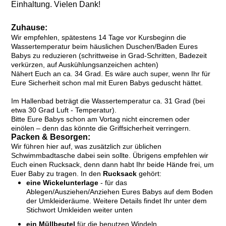
Einhaltung. Vielen Dank!
Zuhause:
Wir empfehlen, spätestens 14 Tage vor Kursbeginn die
Wassertemperatur beim häuslichen Duschen/Baden Eures
Babys zu reduzieren (schrittweise in Grad-Schritten, Badezeit
verkürzen, auf Auskühlungsanzeichen achten)
Nähert Euch an ca. 34 Grad. Es wäre auch super, wenn Ihr für
Eure Sicherheit schon mal mit Euren Babys geduscht hättet.
Im Hallenbad beträgt die Wassertemperatur ca. 31 Grad (bei
etwa 30 Grad Luft - Temperatur).
Bitte Eure Babys schon am Vortag nicht eincremen oder
einölen – denn das könnte die Griffsicherheit verringern.
Packen & Besorgen:
Wir führen hier auf, was zusätzlich zur üblichen
Schwimmbadtasche dabei sein sollte. Übrigens empfehlen wir
Euch einen Rucksack, denn dann habt Ihr beide Hände frei, um
Euer Baby zu tragen. In den
Rucksack
gehört:
eine Wickelunterlage
- für das
Ablegen/Ausziehen/Anziehen Eures Babys auf dem Boden
der Umkleideräume. Weitere Details findet Ihr unter dem
Stichwort Umkleiden weiter unten
ein Müllbeutel
für die benutzen Windeln