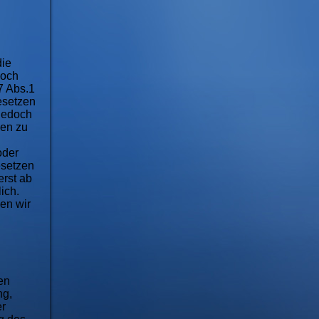
die
doch
7 Abs.1
esetzen
 jedoch
nen zu
oder
esetzen
erst ab
ich.
en wir
en
ng,
er