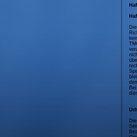
Haf
Haf
Die
Ric
kei
TMG
ver
nic
übe
rec
Spe
ble
dem
Bei
die
Urh
Die
Sei
Bea