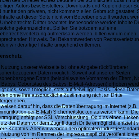
nzen des Urheberrechtes bedürfen der schriftlichen Zustimmun
eiligen Autors bzw. Erstellers. Downloads und Kopien dieser Se
d nur für den privaten, nicht kommerziellen Gebrauch gestattet. 
 Inhalte auf dieser Seite nicht vom Betreiber erstellt wurden, we
 Urheberrechte Dritter beachtet. Insbesondere werden Inhalte Dri
 solche gekennzeichnet. Sollten Sie trotzdem auf eine
eberrechtsverletzung aufmerksam werden, bitten wir um einen
sprechenden Hinweis. Bei Bekanntwerden von Rechtsverletzu
den wir derartige Inhalte umgehend entfernen.
tenschutz
 Nutzung unserer Webseite ist ohne Angabe rückführbarer
sonenbezogener Daten möglich. Soweit auf unseren Seiten
sonenbezogene Daten (beispielsweise Vornamen der Eltern, 
 Babys, Geburtstag des Babys, E-Mail-Adressen) erhoben werd
olgt dies, soweit möglich, stets auf freiwilliger Basis. Diese Date
den ohne Ihre ausdrückliche Zustimmung nicht an Dritte
tergegeben.
 weisen darauf hin, dass die Datenübertragung im Internet (z.B. 
munikation per E-Mail) Sicherheitslücken aufweisen kann. Die
rtragung erfolgt per SSL Verschlüsslung. Ob dies einen lücke
utz der Daten vor dem Zugriff durch Dritte ermöglicht, entzieht s
ere Kenntnis. Aber wir wenden den optimalen Industriestandard
 Nutzung von im Rahmen der Impressumspflicht veröffentlichte