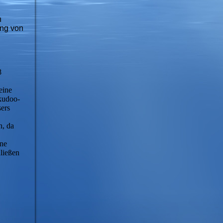
h
ung von
8
eine
kudoo-
sers
n, da
ene
ließen