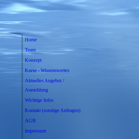
Home
Team
Konzept
Kurse - Wissenswertes
Aktuelles Angebot /
Anmeldung
Wichtige Infos
Kontakt (sonstige Anfragen)
AGB
Impressum