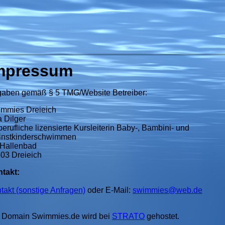
mpressum
aben gemäß § 5 TMG/Website Betreiber:
mmies Dreieich
a Dilger
iberufliche lizensierte Kursleiterin Baby-, Bambini- und
instkinderschwimmen
 Hallenbad
03 Dreieich
takt:
takt (sonstige Anfragen)
oder
E-Mail:
swimmies@web.de
 Domain Swimmies.de wird bei
STRATO
gehostet.