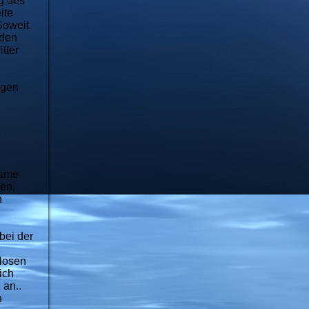
g des
ite
Soweit
rden
tter
ngen
Name
en,
n
bei der
nlosen
ich
 an..
n