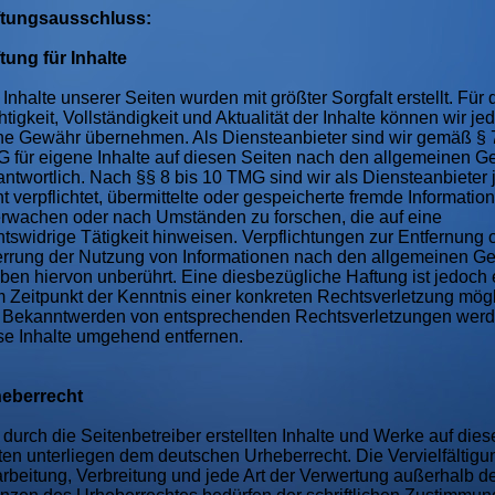
tungsausschluss:
tung für Inhalte
 Inhalte unserer Seiten wurden mit größter Sorgfalt erstellt. Für 
htigkeit, Vollständigkeit und Aktualität der Inhalte können wir je
ne Gewähr übernehmen. Als Diensteanbieter sind wir gemäß § 
 für eigene Inhalte auf diesen Seiten nach den allgemeinen G
antwortlich. Nach §§ 8 bis 10 TMG sind wir als Diensteanbieter
ht verpflichtet, übermittelte oder gespeicherte fremde Informatio
rwachen oder nach Umständen zu forschen, die auf eine
htswidrige Tätigkeit hinweisen. Verpflichtungen zur Entfernung 
rrung der Nutzung von Informationen nach den allgemeinen G
iben hiervon unberührt. Eine diesbezügliche Haftung ist jedoch 
 Zeitpunkt der Kenntnis einer konkreten Rechtsverletzung mögl
 Bekanntwerden von entsprechenden Rechtsverletzungen werd
se Inhalte umgehend entfernen.
eberrecht
 durch die Seitenbetreiber erstellten Inhalte und Werke auf dies
ten unterliegen dem deutschen Urheberrecht. Die Vervielfältigu
rbeitung, Verbreitung und jede Art der Verwertung außerhalb d