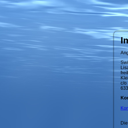
I
Ang
Swi
Lis
fre
Kle
c/o
633
Kon
Kon
Die