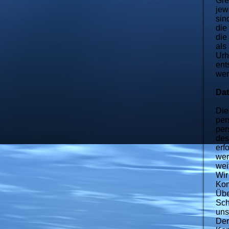
Gre
jew
sin
die
die
als
Urh
ent
wer
Da
Die
per
per
des
erf
wer
wei
Wir
Kom
Übe
Sch
uns
Der