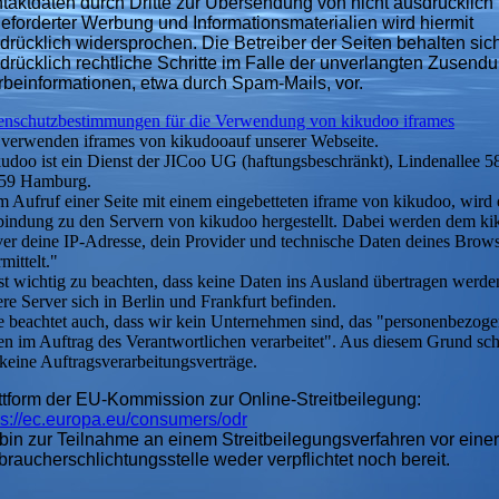
taktdaten durch Dritte zur Übersendung von nicht ausdrücklich
eforderter Werbung und Informationsmaterialien wird hiermit
drücklich widersprochen. Die Betreiber der Seiten behalten sic
drücklich rechtliche Schritte im Falle der unverlangten Zusend
beinformationen, etwa durch Spam-Mails, vor.
enschutzbestimmungen für die Verwendung von kikudoo iframes
 verwenden iframes von kikudooauf unserer Webseite.
kudoo ist ein Dienst der JICoo UG (haftungsbeschränkt), Lindenallee 5
59 Hamburg.
 Aufruf einer Seite mit einem eingebetteten iframe von kikudoo, wird 
bindung zu den Servern von kikudoo hergestellt. Dabei werden dem ki
ver deine IP-Adresse, dein Provider und technische Daten deines Brow
mittelt."
st wichtig zu beachten, dass keine Daten ins Ausland übertragen werde
re Server sich in Berlin und Frankfurt befinden.
te beachtet auch, dass wir kein Unternehmen sind, das "personenbezog
en im Auftrag des Verantwortlichen verarbeitet". Aus diesem Grund sch
keine Auftragsverarbeitungsverträge.
ttform der EU-Kommission zur Online-Streitbeilegung:
ps://ec.europa.eu/consumers/odr
 bin zur Teilnahme an einem Streitbeilegungsverfahren vor einer
braucherschlichtungsstelle weder verpflichtet noch bereit.