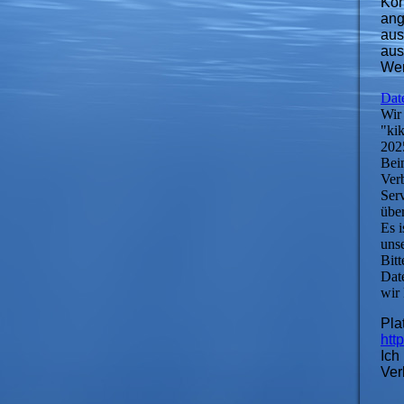
Kon
ang
aus
aus
Wer
Dat
Wir
"ki
202
Beim
Ver
Ser
über
Es i
unse
Bit
Dat
wir 
Pla
htt
Ich
Ver